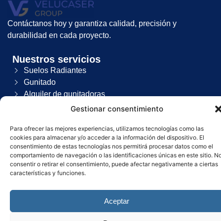
Contáctanos hoy y garantiza calidad, precisión y
durabilidad en cada proyecto.
Nuestros servicios
Suelos Radiantes
Gunitado
Alquiler de gunitadoras
Gestionar consentimiento
Contacto
Para ofrecer las mejores experiencias, utilizamos tecnologías como las
Haz clic aquí
cookies para almacenar y/o acceder a la información del dispositivo. El
consentimiento de estas tecnologías nos permitirá procesar datos como el
comportamiento de navegación o las identificaciones únicas en este sitio. N
consentir o retirar el consentimiento, puede afectar negativamente a ciertas
características y funciones.
Política de Privacidad
–
Política de cookies
–
Aviso Legal
.
Aceptar
Copyright 2025. Todos los derechos reservados. Diseñado por
El Ninja Fluorescente