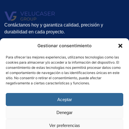
Contáctanos hoy y garantiza calidad, precisión y
durabilidad en cada proyecto.
Nuestros servicios
Gestionar consentimiento
Suelos Radiantes
Para ofrecer las mejores experiencias, utilizamos tecnologías como las
Gunitado
cookies para almacenar y/o acceder a la información del dispositivo. El
Alquiler de gunitadoras
consentimiento de estas tecnologías nos permitirá procesar datos como
el comportamiento de navegación o las identificaciones únicas en este
Contacto
sitio. No consentir o retirar el consentimiento, puede afectar
negativamente a ciertas características y funciones.
Haz clic aquí
Aceptar
Denegar
Política de Privacidad
–
Política de cookies
–
Aviso Legal
.
Ver preferencias