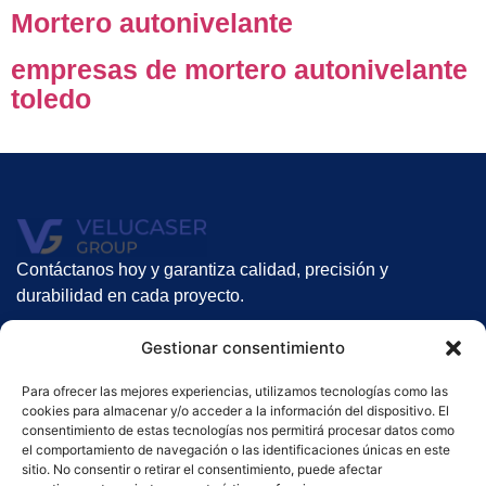
Mortero autonivelante
empresas de mortero autonivelante
toledo
Contáctanos hoy y garantiza calidad, precisión y
durabilidad en cada proyecto.
Nuestros servicios
Gestionar consentimiento
Suelos Radiantes
Para ofrecer las mejores experiencias, utilizamos tecnologías como las
Gunitado
cookies para almacenar y/o acceder a la información del dispositivo. El
Alquiler de gunitadoras
consentimiento de estas tecnologías nos permitirá procesar datos como
el comportamiento de navegación o las identificaciones únicas en este
Contacto
sitio. No consentir o retirar el consentimiento, puede afectar