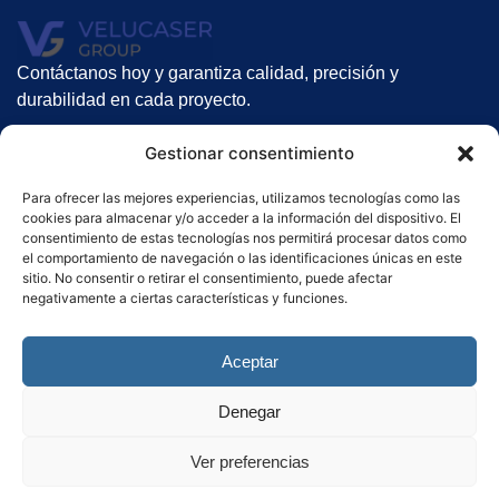
Contáctanos hoy y garantiza calidad, precisión y
durabilidad en cada proyecto.
Nuestros servicios
Gestionar consentimiento
Suelos Radiantes
Para ofrecer las mejores experiencias, utilizamos tecnologías como las
Gunitado
cookies para almacenar y/o acceder a la información del dispositivo. El
Alquiler de gunitadoras
consentimiento de estas tecnologías nos permitirá procesar datos como
el comportamiento de navegación o las identificaciones únicas en este
Contacto
sitio. No consentir o retirar el consentimiento, puede afectar
negativamente a ciertas características y funciones.
Haz clic aquí
Aceptar
Denegar
Política de Privacidad
–
Política de cookies
–
Aviso Legal
.
Ver preferencias
Copyright 2025. Todos los derechos reservados. Diseñado por