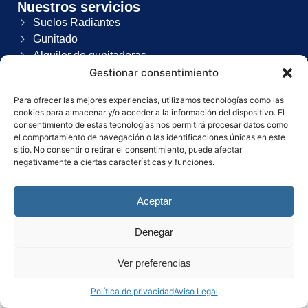
Nuestros servicios
Suelos Radiantes
Gunitado
Alquiler de gunitadoras
Gestionar consentimiento
Contacto
Para ofrecer las mejores experiencias, utilizamos tecnologías como las
Haz clic aquí
cookies para almacenar y/o acceder a la información del dispositivo. El
consentimiento de estas tecnologías nos permitirá procesar datos como
el comportamiento de navegación o las identificaciones únicas en este
sitio. No consentir o retirar el consentimiento, puede afectar
negativamente a ciertas características y funciones.
Política de Privacidad
–
Política de cookies
–
Aviso Legal
.
Aceptar
Copyright 2025. Todos los derechos reservados. Diseñado por
El Ninja Fluorescente
Denegar
Ver preferencias
Política de privacidad
Aviso Legal