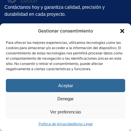
Contáctanos hoy y garantiza calidad, precisión y
durabilidad en cada proyecto.
Nuestros servicios
Gestionar consentimiento
Suelos Radiantes
Gunitado
Para ofrecer las mejores experiencias, utilizamos tecnologías como las
cookies para almacenar y/o acceder a la información del dispositivo. El
Alquiler de gunitadoras
consentimiento de estas tecnologías nos permitirá procesar datos como
el comportamiento de navegación o las identificaciones únicas en este
Contacto
sitio. No consentir o retirar el consentimiento, puede afectar
negativamente a ciertas características y funciones.
Haz clic aquí
Aceptar
Denegar
Política de Privacidad
–
Política de cookies
–
Aviso Legal
.
Ver preferencias
Copyright 2025. Todos los derechos reservados. Diseñado por
El Ninja Fluorescente
Política de privacidad
Aviso Legal