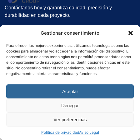
Contáctanos hoy y garantiza calidad, precisión y
durabilidad en cada proyecto.
Nuestros servicios
Gestionar consentimiento
Suelos Radiantes
Gunitado
Para ofrecer las mejores experiencias, utilizamos tecnologías como las
cookies para almacenar y/o acceder a la información del dispositivo. El
Alquiler de gunitadoras
consentimiento de estas tecnologías nos permitirá procesar datos como
el comportamiento de navegación o las identificaciones únicas en este
Contacto
sitio. No consentir o retirar el consentimiento, puede afectar
negativamente a ciertas características y funciones.
Haz clic aquí
Aceptar
Denegar
Política de Privacidad
–
Política de cookies
–
Aviso Legal
.
Ver preferencias
Copyright 2025. Todos los derechos reservados. Diseñado por
El Ninja Fluorescente
Política de privacidad
Aviso Legal